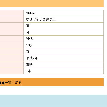
V0667
交通安全 / 災害防止
可
可
VHS
18分
有
平成7年
東映
1本
一覧に戻る