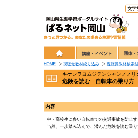
HOME
視聴覚教材絞り込み
視聴覚教材検索
キケンヲヨムジテンシャンノノリ
危険を読む 自転車の乗り方
内容
中・高校生に多い自転車での交通事故を防止す
当然、一歩踏み込んで、潜んだ危険を読む乗り