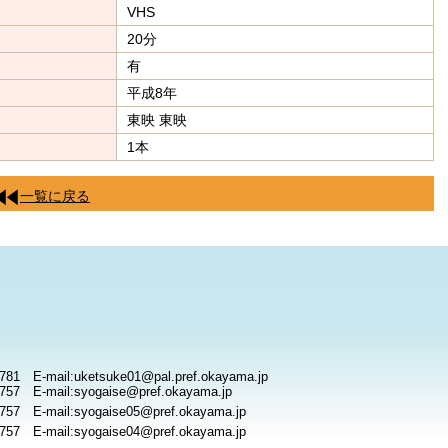
VHS
20分
有
平成8年
東映 東映
1本
一覧に戻る
781 E-mail:uketsuke01@pal.pref.okayama.jp
757 E-mail:syogaise@pref.okayama.jp
757 E-mail:syogaise05@pref.okayama.jp
757 E-mail:syogaise04@pref.okayama.jp