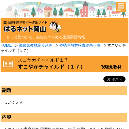
togg
navi
きっと見つかる。あなたの求める生涯学習情報
HOME
視聴覚教材絞り込み
視聴覚教材検索結果一覧
すこやかチ
ャイルド（１７）
スコヤカチャイルド１７
すこやかチャイルド（１７）
視聴覚教材
副題
ほいくえん
内容