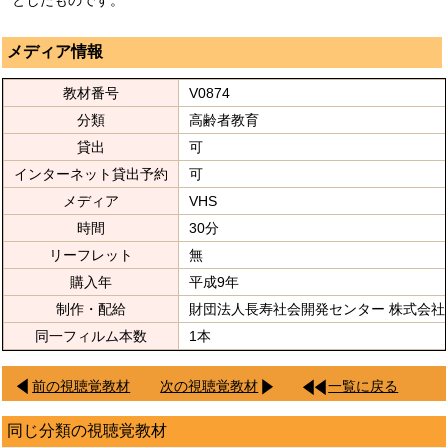
としたものです。
メディア情報
教材番号
V0874
分類
高齢者教育
貸出
可
インターネット貸出予約
可
メディア
VHS
時間
30分
リーフレット
無
購入年
平成9年
制作・配給
財団法人長寿社会開発センター 株式会
同一フィルム本数
1本
前の視聴覚教材
次の視聴覚教材
一覧に戻る
同じ分類の視聴覚教材