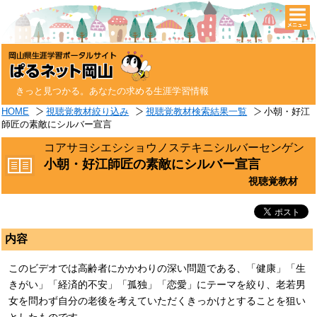
togg
navi
きっと見つかる。あなたの求める生涯学習情報
HOME
視聴覚教材絞り込み
視聴覚教材検索結果一覧
小朝・好江
師匠の素敵にシルバー宣言
コアサヨシエシショウノステキニシルバーセンゲン
小朝・好江師匠の素敵にシルバー宣言
視聴覚教材
内容
このビデオでは高齢者にかかわりの深い問題である、「健康」「生
きがい」「経済的不安」「孤独」「恋愛」にテーマを絞り、老若男
女を問わず自分の老後を考えていただくきっかけとすることを狙い