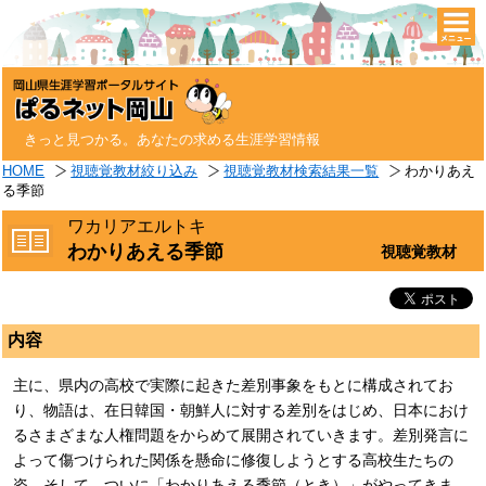
togg
navi
きっと見つかる。あなたの求める生涯学習情報
HOME
視聴覚教材絞り込み
視聴覚教材検索結果一覧
わかりあえ
る季節
ワカリアエルトキ
わかりあえる季節
視聴覚教材
内容
主に、県内の高校で実際に起きた差別事象をもとに構成されてお
り、物語は、在日韓国・朝鮮人に対する差別をはじめ、日本におけ
るさまざまな人権問題をからめて展開されていきます。差別発言に
よって傷つけられた関係を懸命に修復しようとする高校生たちの
姿。そして、ついに「わかりあえる季節（とき）」がやってきま