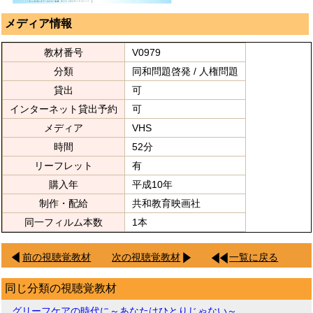
メディア情報
教材番号
V0979
分類
同和問題啓発 / 人権問題
貸出
可
インターネット貸出予約
可
メディア
VHS
時間
52分
リーフレット
有
購入年
平成10年
制作・配給
共和教育映画社
同一フィルム本数
1本
前の視聴覚教材
次の視聴覚教材
一覧に戻る
同じ分類の視聴覚教材
グリーフケアの時代に～あなたはひとりじゃない～