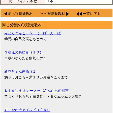
同一フィルム本数
1本
前の視聴覚教材
次の視聴覚教材
一覧に戻る
同じ分類の視聴覚教材
みどりぐみこ・う・じ・げ・ん・ば
幼児の自己充実をもとめて
３歳児のあゆみ（１０）
３歳のからだと病気その１
新赤ちゃん体操（２）
満８カ月ころ～満１０カ月過ぎころまで
ｋｉｄ’ｓセミナーノッポさんからの提言
てづくりおもちゃ館３動く・変なムシムシ大集合
すこやかチャイルド（２６）