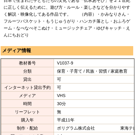
日本で生まれた子どもたちの文化である「伝承あそび」を２１世紀
に正しく伝えるために、遊び方・ルール・楽しさなどを分かりやす
く解説・映像化してある作品です。 （内容）・かみなりさん・
フルーツバスケット・もうじゅうがり・ハンカチ落とし・おふろゲ
ーム・なべなべそこぬけ・ミュージックチェア・ゆびキャッチ・え
んにちおどり
メディア情報
教材番号
V1037-9
分類
保育・子育て / 民族・習慣 / 家庭教育
貸出
可
インターネット貸出予約
可
メディア
VHS
時間
30分
リーフレット
無
購入年
平成11年
制作・配給
ポリグラム株式会社 東海テレ