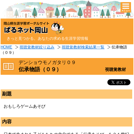
togg
navi
きっと見つかる。あなたの求める生涯学習情報
HOME
視聴覚教材絞り込み
視聴覚教材検索結果一覧
伝承物語
（０９）
デンショウモノガタリ０９
伝承物語（０９）
視聴覚教材
副題
おもしろゲームあそび
内容