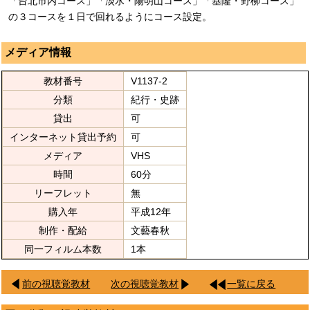
「台北市内コース」「淡水・陽明山コース」「基隆・野柳コース」
の３コースを１日で回れるようにコース設定。
メディア情報
教材番号
V1137-2
分類
紀行・史跡
貸出
可
インターネット貸出予約
可
メディア
VHS
時間
60分
リーフレット
無
購入年
平成12年
制作・配給
文藝春秋
同一フィルム本数
1本
前の視聴覚教材
次の視聴覚教材
一覧に戻る