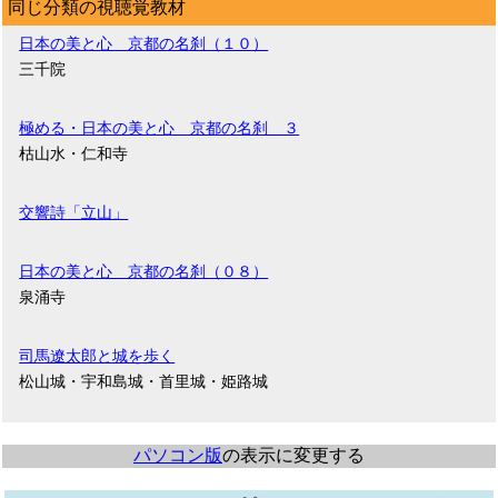
同じ分類の視聴覚教材
日本の美と心 京都の名刹（１０）
三千院
極める・日本の美と心 京都の名刹 ３
枯山水・仁和寺
交響詩「立山」
日本の美と心 京都の名刹（０８）
泉涌寺
司馬遼太郎と城を歩く
松山城・宇和島城・首里城・姫路城
パソコン版
の表示に変更する