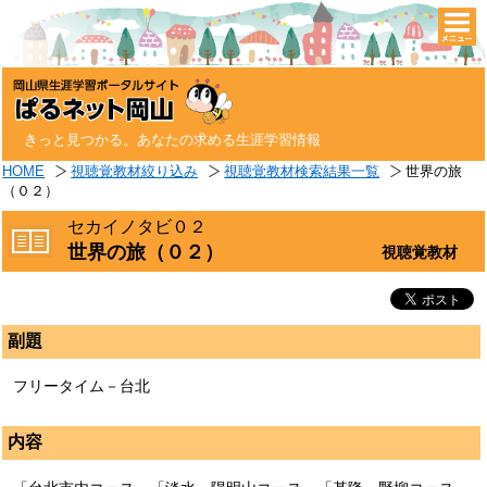
togg
navi
きっと見つかる。あなたの求める生涯学習情報
HOME
視聴覚教材絞り込み
視聴覚教材検索結果一覧
世界の旅
（０２）
セカイノタビ０２
世界の旅（０２）
視聴覚教材
副題
フリータイム－台北
内容