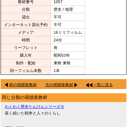
教材番号
1057
分類
歴史 / 地理
貸出
不可
インターネット貸出予約
不可
メディア
16ミリフィルム
時間
24分
リーフレット
有
購入年
昭和53年
制作・配給
東映 東映
同一フィルム本数
1本
前の視聴覚教材
次の視聴覚教材
一覧に戻る
同じ分類の視聴覚教材
わくわく歴史たんけんシリーズ９
長く続いた戦争と人々のくらし