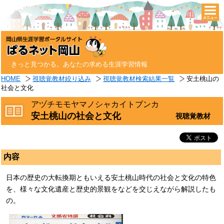
togg
navi
きっと見つかる。あなたの求める生涯学習情報
HOME
視聴覚教材絞り込み
視聴覚教材検索結果一覧
安土桃山の
社会と文化
アヅチモモヤマノシャカイトブンカ
安土桃山の社会と文化
視聴覚教材
内容
日本の歴史の大転換期ともいえる安土桃山時代の社会と文化の特色
を、様々な文化遺産と歴史的景観をなどを交じえながら解説したも
の。