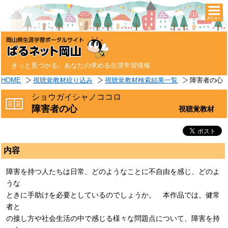
togg
navi
きっと見つかる。あなたの求める生涯学習情報
HOME
視聴覚教材絞り込み
視聴覚教材検索結果一覧
障害者の心
ショウガイシャノココロ
障害者の心
視聴覚教材
内容
障害を持つ人たちは日常、どのようなことに不自由を感じ、どのよ
うな
ときに手助けを必要としているのでしょうか。 本作品では、健常
者と
の接し方や社会生活の中で感じる様々な問題点について、障害を持