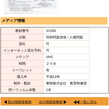
メディア情報
教材番号
V1266
分類
同和問題啓発 / 人権問題
貸出
可
インターネット貸出予約
可
メディア
VHS
時間
２０分
リーフレット
有
購入年
平成14年
制作・配給
東映株式会社 教育映像部
同一フィルム本数
1本
前の視聴覚教材
次の視聴覚教材
一覧に戻る