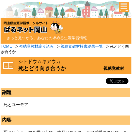
togg
navi
きっと見つかる。あなたの求める生涯学習情報
HOME
視聴覚教材絞り込み
視聴覚教材検索結果一覧
死とどう向
き合うか
シトドウムキアウカ
死とどう向き合うか
視聴覚教材
副題
死とユーモア
内容