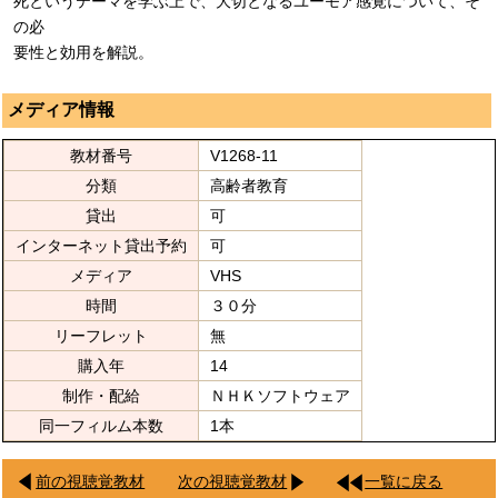
死というテーマを学ぶ上で、大切となるユーモア感覚について、そ
の必
要性と効用を解説。
メディア情報
教材番号
V1268-11
分類
高齢者教育
貸出
可
インターネット貸出予約
可
メディア
VHS
時間
３０分
リーフレット
無
購入年
14
制作・配給
ＮＨＫソフトウェア
同一フィルム本数
1本
前の視聴覚教材
次の視聴覚教材
一覧に戻る