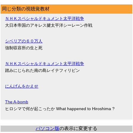
同じ分類の視聴覚教材
ＮＨＫスペシャルドキュメント太平洋戦争
大日本帝国のアキレス腱太平洋シーレーン作戦
シベリアの６０万人
強制収容所の生と死
ＮＨＫスペシャルドキュメント太平洋戦争
踏みにじられた南の島レイテフィリピン
にんげんをかえせ
The A-bomb
ヒロシマで何が起こったか What happened to Hiroshima ?
パソコン版
の表示に変更する