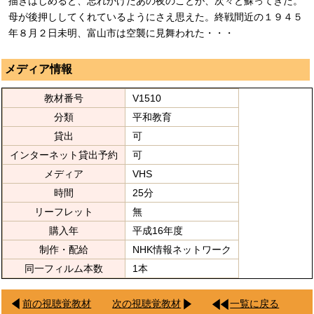
描きはじめると、忘れかけたあの夜のことが、次々と蘇ってきた。
母が後押ししてくれているようにさえ思えた。終戦間近の１９４５
年８月２日未明、富山市は空襲に見舞われた・・・
メディア情報
教材番号
V1510
分類
平和教育
貸出
可
インターネット貸出予約
可
メディア
VHS
時間
25分
リーフレット
無
購入年
平成16年度
制作・配給
NHK情報ネットワーク
同一フィルム本数
1本
前の視聴覚教材
次の視聴覚教材
一覧に戻る