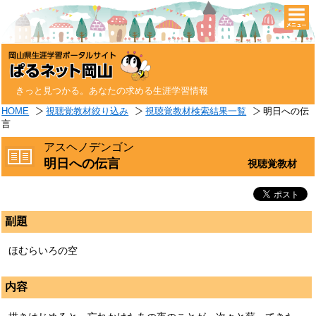
togg
navi
きっと見つかる。あなたの求める生涯学習情報
HOME
視聴覚教材絞り込み
視聴覚教材検索結果一覧
明日への伝
言
アスヘノデンゴン
明日への伝言
視聴覚教材
副題
ほむらいろの空
内容