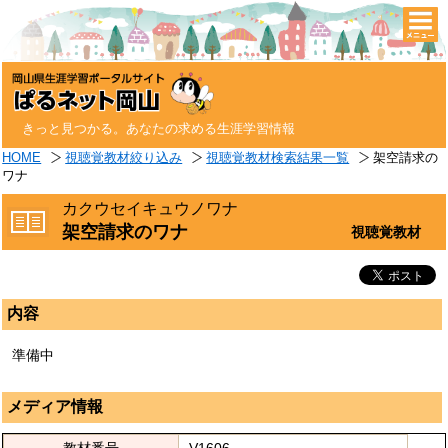
togg
navi
きっと見つかる。あなたの求める生涯学習情報
HOME
視聴覚教材絞り込み
視聴覚教材検索結果一覧
架空請求の
ワナ
カクウセイキュウノワナ
架空請求のワナ
視聴覚教材
内容
準備中
メディア情報