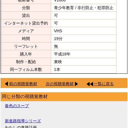
教材番号
V1606
分類
青少年教育 / 非行防止・犯罪防止
貸出
可
インターネット貸出予約
可
メディア
VHS
時間
19分
リーフレット
無
購入年
平成18年
制作・配給
東映
同一フィルム本数
1本
前の視聴覚教材
次の視聴覚教材
一覧に戻る
同じ分類の視聴覚教材
春色のスープ
新進路指導シリーズ
わたしの進路計画