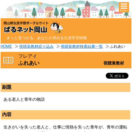
togg
navi
きっと見つかる。あなたの求める生涯学習情報
HOME
視聴覚教材絞り込み
視聴覚教材検索結果一覧
ふれあい
フレアイ
ふれあい
視聴覚教材
副題
ある老人と青年の物語
内容
生きがいを失った老人と、仕事に情熱を失った青年が、青年の運転