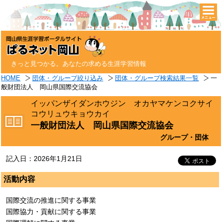
togg
navi
きっと見つかる。あなたの求める生涯学習情報
HOME
団体・グループ絞り込み
団体・グループ検索結果一覧
一
般財団法人 岡山県国際交流協会
イッパンザイダンホウジン オカヤマケンコクサイ
コウリュウキョウカイ
一般財団法人 岡山県国際交流協会
グループ・団体
記入日：2026年1月21日
活動内容
国際交流の推進に関する事業
国際協力・貢献に関する事業