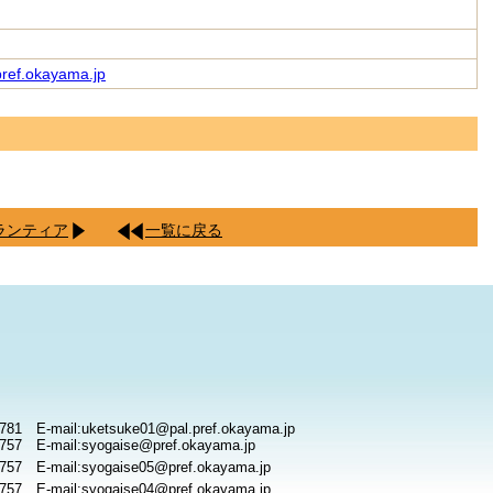
ref.okayama.jp
ランティア
一覧に戻る
781 E-mail:uketsuke01@pal.pref.okayama.jp
757 E-mail:syogaise@pref.okayama.jp
757 E-mail:syogaise05@pref.okayama.jp
757 E-mail:syogaise04@pref.okayama.jp