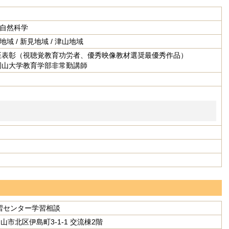
 自然科学
地域 / 新見地域 / 津山地域
臣表彰（視聴覚教育功労者、優秀映像教材選奨最優秀作品）
岡山大学教育学部非常勤講師
習センター学習相談
 岡山市北区伊島町3-1-1 交流棟2階