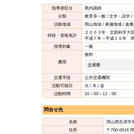
指導者区分
県内講師
分類
教育等一般 / 文学・語学 /
活動地域
岡山地域 / 東備地域 / 倉敷
２００３年 文部科学大
特技・資格免許
平成７年～平成１５年 
指導対象
一般
無料
費用
交通費
交通手段
公共交通機関
活動可能日
火 / 木 / 金
活動時間
10：00～12：00
問合せ先
名称
岡山県生涯学
住所
〒700-0016