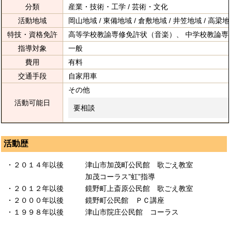
分類
産業・技術・工学 / 芸術・文化
活動地域
岡山地域 / 東備地域 / 倉敷地域 / 井笠地域 / 高梁地
特技・資格免許
高等学校教諭専修免許状（音楽）、 中学校教論専
指導対象
一般
費用
有料
交通手段
自家用車
その他
活動可能日
要相談
活動歴
・２０１４年以後 津山市加茂町公民館 歌ごえ教室
加茂コーラス”虹”指導
・２０１２年以後 鏡野町上斎原公民館 歌ごえ教室
・２０００年以後 鏡野町公民館 ＰＣ講座
・１９９８年以後 津山市院庄公民館 コーラス