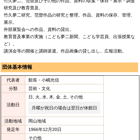
竹久夢二、范曽及びその他の作品、資料の収集・保存・展示・調査
研究及び教育普及。
竹久夢二研究。范曽作品の研究と整理。作品、資料の保存、管理、
展示。
外部展覧会への作品、資料の貸出。
教育普及事業の実施（こども夢二新聞、こども学芸員、出張授業な
ど）。
講演会等の開催と講師派遣。作品画像の貸し出し。広報活動。
団体基本情報
代表者
館長・小嶋光信
分類
芸術・文化
日, 火, 水, 木, 金, 土, その他
活動日
月曜が祝日の場合は翌日が休館日
活動地域
岡山地域
発足年
1966年12月20日
その他