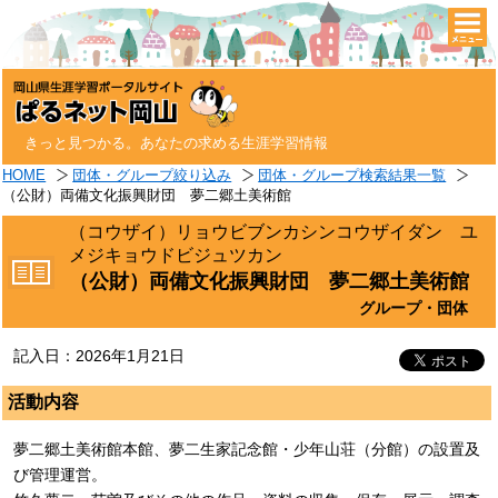
togg
navi
きっと見つかる。あなたの求める生涯学習情報
HOME
団体・グループ絞り込み
団体・グループ検索結果一覧
（公財）両備文化振興財団 夢二郷土美術館
（コウザイ）リョウビブンカシンコウザイダン ユ
メジキョウドビジュツカン
（公財）両備文化振興財団 夢二郷土美術館
グループ・団体
記入日：2026年1月21日
活動内容
夢二郷土美術館本館、夢二生家記念館・少年山荘（分館）の設置及
び管理運営。