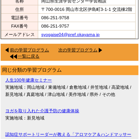
名称
岡山県生涯学習センター学習相談
住所
〒700-0016 岡山市北区伊島町3-1-1 交流棟2階
電話番号
086-251-9758
FAX番号
086-251-9757
メールアドレス
syogaise04@pref.okayama.jp
前の学習プログラム
次の学習プログラム
一覧に戻る
同じ分類の学習プログラム
人生100年健康セミナー
実施地域：岡山地域 / 東備地域 / 倉敷地域 / 井笠地域 / 高梁地域 /
新見地域 / 真庭地域 / 津山地域 / 美作地域 / 県外 / その他
ヨガを取り入れた介護予防の健康体操
実施地域：新見地域
認知症サポートリーダーが教える「アロマケア＆ハンドマッサー