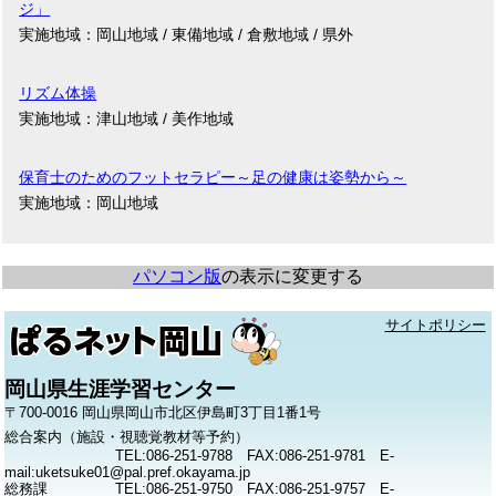
ジ」
実施地域：岡山地域 / 東備地域 / 倉敷地域 / 県外
リズム体操
実施地域：津山地域 / 美作地域
保育士のためのフットセラピー～足の健康は姿勢から～
実施地域：岡山地域
パソコン版
の表示に変更する
サイトポリシー
岡山県生涯学習センター
〒700-0016 岡山県岡山市北区伊島町3丁目1番1号
総合案内（施設・視聴覚教材等予約）
TEL:086-251-9788 FAX:086-251-9781 E-
mail:uketsuke01@pal.pref.okayama.jp
総務課
TEL:086-251-9750 FAX:086-251-9757 E-