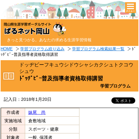
togg
navi
きっと見つかる。あなたの求める生涯学習情報
HOME
学習プログラム絞り込み
学習プログラム検索結果一覧
ﾄﾞ
ｯﾁﾞﾋﾞｰ普及指導者資格取得講習
ドッヂビーフキュウシドウシャシカクシュトクコウ
シュウ
ﾄﾞｯﾁﾞﾋﾞｰ普及指導者資格取得講習
学習プログラム
記入日：2018年1月20日
作成者
妹尾 尚
実施地域
倉敷地域
分類
スポーツ・健康
対象者
一般, 保護者