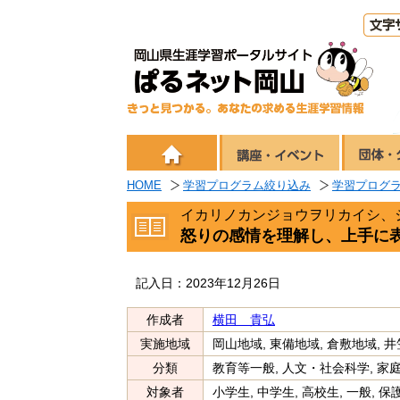
HOME
学習プログラム絞り込み
学習プログ
イカリノカンジョウヲリカイシ、
怒りの感情を理解し、上手に
記入日：2023年12月26日
作成者
横田 貴弘
実施地域
岡山地域, 東備地域, 倉敷地域, 井
分類
教育等一般, 人文・社会科学, 家
対象者
小学生, 中学生, 高校生, 一般, 保