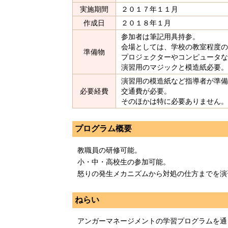
実施期間
２０１７年１１月
作成日
２０１８年１月
参加者は筆記用具持参。
会場としては、学校の教室程度の
準備物
プロジェクターやコンピュータな
演習用のマジックと模造紙必要。
演習用の模造紙など指導者が準備
必要経費
交通費が必要。
そのほかは特に必要ありません。
プログラム概要
教職員の研修可能。
小・中・高校生の参加可能。
怒りの発生メカニズムから対処の仕方までを演
ねらい
アンガーマネージメントの学習プログラムを通