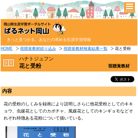
togg
navi
きっと見つかる。あなたの求める生涯学習情報
HOME
視聴覚教材絞り込み
視聴覚教材検索結果一覧
花と受粉
ハナトジュフン
花と受粉
視聴覚教材
内容
花の受粉のしくみを録画により説明しさらに他花受粉としてのキキ
ョウ、虫媒花としてのカボチャ、風媒花としてのキンギョモなどそ
れぞれ特徴ある花粉について描いている。