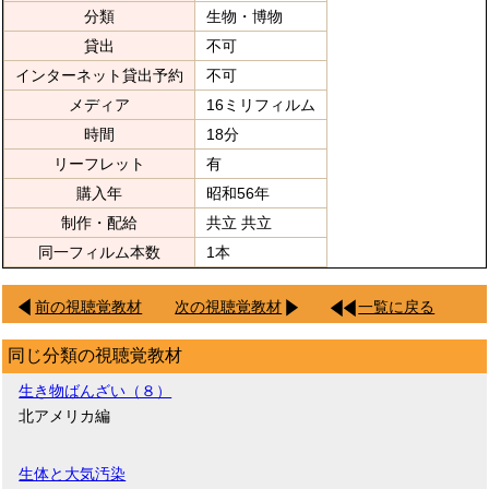
分類
生物・博物
貸出
不可
インターネット貸出予約
不可
メディア
16ミリフィルム
時間
18分
リーフレット
有
購入年
昭和56年
制作・配給
共立 共立
同一フィルム本数
1本
前の視聴覚教材
次の視聴覚教材
一覧に戻る
同じ分類の視聴覚教材
生き物ばんざい（８）
北アメリカ編
生体と大気汚染