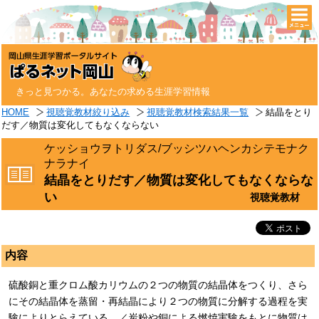
togg
navi
きっと見つかる。あなたの求める生涯学習情報
HOME
視聴覚教材絞り込み
視聴覚教材検索結果一覧
結晶をとり
だす／物質は変化してもなくならない
ケッショウヲトリダス/ブッシツハヘンカシテモナク
ナラナイ
結晶をとりだす／物質は変化してもなくならな
い
視聴覚教材
内容
硫酸銅と重クロム酸カリウムの２つの物質の結晶体をつくり、さら
にその結晶体を蒸留・再結晶により２つの物質に分解する過程を実
験によりとらえている。／炭粉や銅による燃焼実験をもとに物質は