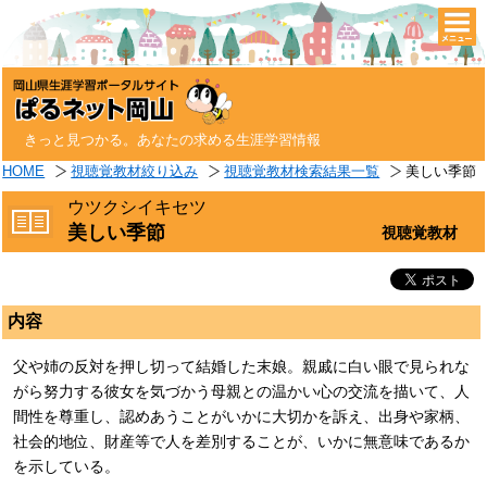
togg
navi
きっと見つかる。あなたの求める生涯学習情報
HOME
視聴覚教材絞り込み
視聴覚教材検索結果一覧
美しい季節
ウツクシイキセツ
美しい季節
視聴覚教材
内容
父や姉の反対を押し切って結婚した末娘。親戚に白い眼で見られな
がら努力する彼女を気づかう母親との温かい心の交流を描いて、人
間性を尊重し、認めあうことがいかに大切かを訴え、出身や家柄、
社会的地位、財産等で人を差別することが、いかに無意味であるか
を示している。