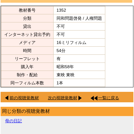
教材番号
1352
分類
同和問題啓発 / 人権問題
貸出
不可
インターネット貸出予約
不可
メディア
16ミリフィルム
時間
54分
リーフレット
有
購入年
昭和58年
制作・配給
東映 東映
同一フィルム本数
1本
前の視聴覚教材
次の視聴覚教材
一覧に戻る
同じ分類の視聴覚教材
母の日記