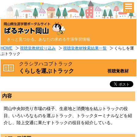
togg
navi
きっと見つかる。あなたの求める生涯学習情報
HOME
視聴覚教材絞り込み
視聴覚教材検索結果一覧
くらしを運
ぶトラック
クラシヲハコブトラック
くらしを運ぶトラック
視聴覚教材
内容
岡山中央卸売り市場の様子、生産地と消費地を結ぶトラックの役
目、いろいろなものを運ぶトラック、トラックターミナルなどを紹
介し、陸上交通に果たすトラックの役目を紹介している。