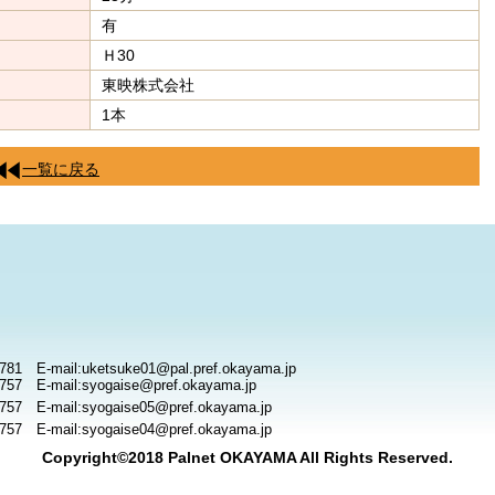
有
Ｈ30
東映株式会社
1本
一覧に戻る
781 E-mail:uketsuke01@pal.pref.okayama.jp
757 E-mail:syogaise@pref.okayama.jp
757 E-mail:syogaise05@pref.okayama.jp
757 E-mail:syogaise04@pref.okayama.jp
Copyright©2018 Palnet OKAYAMA All Rights Reserved.