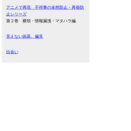
アニメで再現 不祥事の未然防止・再発防
止シリーズ
第２巻 横領・情報漏洩・マタハラ編
見えない凶器、偏見
出会い