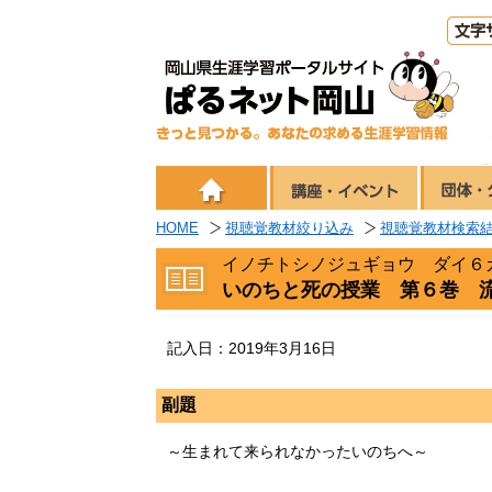
HOME
視聴覚教材絞り込み
視聴覚教材検索
イノチトシノジュギョウ ダイ６
いのちと死の授業 第６巻 
記入日：2019年3月16日
副題
～生まれて来られなかったいのちへ～