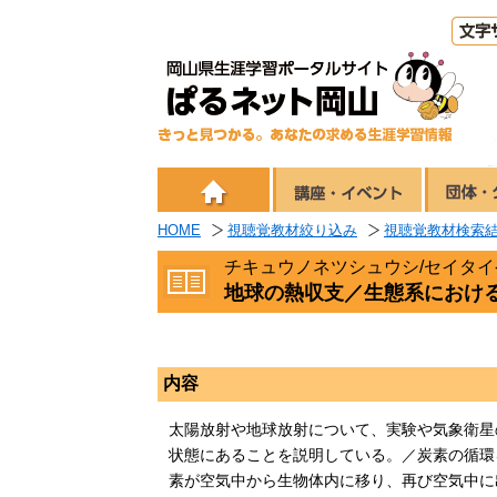
HOME
視聴覚教材絞り込み
視聴覚教材検索
チキュウノネツシュウシ/セイタ
地球の熱収支／生態系におけ
内容
太陽放射や地球放射について、実験や気象衛星
状態にあることを説明している。／炭素の循環
素が空気中から生物体内に移り、再び空気中に