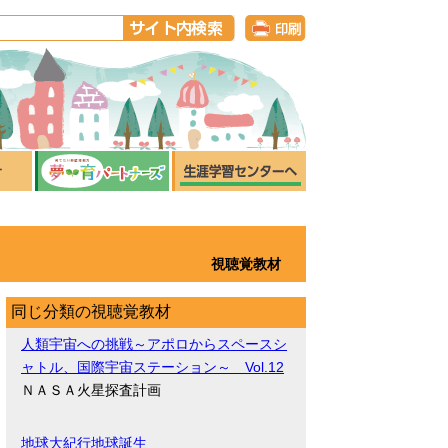
視聴覚教材
同じ分類の視聴覚教材
人類宇宙への挑戦～アポロからスペースシ
ャトル、国際宇宙ステーション～ Vol.12
ＮＡＳＡ火星探査計画
地球大紀行地球誕生