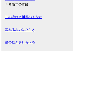
４６億年の奇跡
川の流れと川原のようす
流れる水のはたらき
星の動きをしらべる