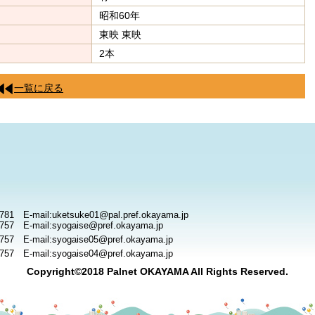
昭和60年
東映 東映
2本
一覧に戻る
781 E-mail:uketsuke01@pal.pref.okayama.jp
757 E-mail:syogaise@pref.okayama.jp
757 E-mail:syogaise05@pref.okayama.jp
757 E-mail:syogaise04@pref.okayama.jp
Copyright©2018 Palnet OKAYAMA All Rights Reserved.