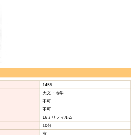
1455
天文・地学
不可
不可
16ミリフィルム
10分
有