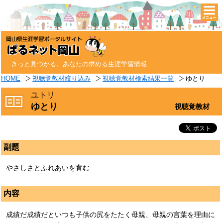
togg
navi
きっと見つかる。あなたの求める生涯学習情報
HOME
視聴覚教材絞り込み
視聴覚教材検索結果一覧
ゆとり
ユトリ
ゆとり
視聴覚教材
副題
やさしさとふれあいを育む
内容
成績だ成績だといつも子供の尻をたたく母親、母親の言葉を理由に