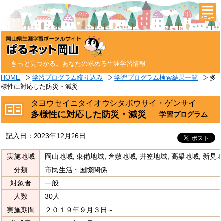
togg
navi
きっと見つかる。あなたの求める生涯学習情報
HOME
学習プログラム絞り込み
学習プログラム検索結果一覧
多
様性に対応した防災・減災
タヨウセイニタイオウシタボウサイ・ゲンサイ
多様性に対応した防災・減災
学習プログラム
記入日：2023年12月26日
実施地域
岡山地域, 東備地域, 倉敷地域, 井笠地域, 高梁地域, 新見地
分類
市民生活・国際関係
対象者
一般
人数
30人
実施期間
２０１９年９月３日～