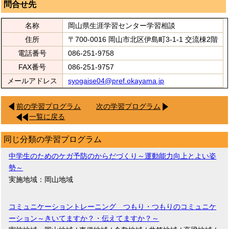
問合せ先
名称
岡山県生涯学習センター学習相談
住所
〒700-0016 岡山市北区伊島町3-1-1 交流棟2階
電話番号
086-251-9758
FAX番号
086-251-9757
メールアドレス
syogaise04@pref.okayama.jp
前の学習プログラム
次の学習プログラム
一覧に戻る
同じ分類の学習プログラム
中学生のためのケガ予防のからだづくり～運動能力向上とよい姿
勢～
実施地域：岡山地域
コミュニケーショントレーニング つもり・つもりのコミュニケ
ーション～きいてますか？・伝えてますか？～