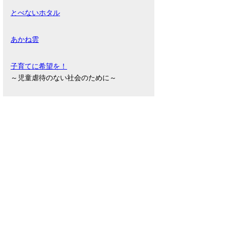
とべないホタル
あかね雲
子育てに希望を！
～児童虐待のない社会のために～