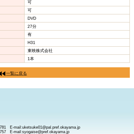
可
可
DVD
27分
有
H31
東映株式会社
1本
一覧に戻る
781 E-mail:uketsuke01@pal.pref.okayama.jp
757 E-mail:syogaise@pref.okayama.jp