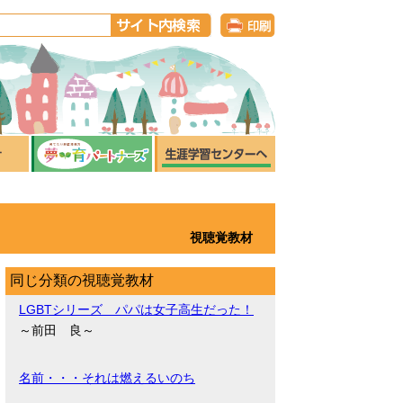
視聴覚教材
同じ分類の視聴覚教材
LGBTシリーズ パパは女子高生だった！
～前田 良～
名前・・・それは燃えるいのち