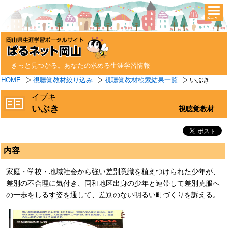
togg
navi
きっと見つかる。あなたの求める生涯学習情報
HOME
視聴覚教材絞り込み
視聴覚教材検索結果一覧
いぶき
イブキ
いぶき
視聴覚教材
内容
家庭・学校・地域社会から強い差別意識を植えつけられた少年が、
差別の不合理に気付き、同和地区出身の少年と連帯して差別克服へ
の一歩をしるす姿を通して、差別のない明るい町づくりを訴える。