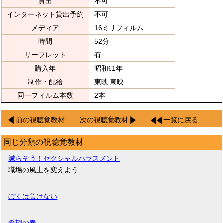
貸出
不可
インターネット貸出予約
不可
メディア
16ミリフィルム
時間
52分
リーフレット
有
購入年
昭和61年
制作・配給
東映 東映
同一フィルム本数
2本
前の視聴覚教材
次の視聴覚教材
一覧に戻る
同じ分類の視聴覚教材
減らそう！セクシャルハラスメント
職場の風土を変えよう
ぼくは負けない
希望の春