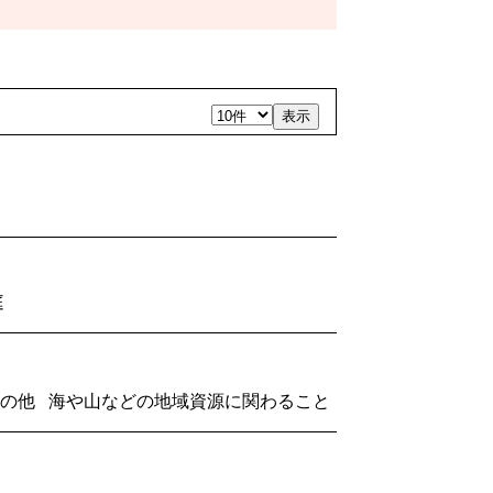
表示
家庭
 / その他 海や山などの地域資源に関わること