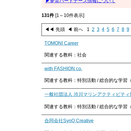
▶夢育パートナーズ情報について
131件
[1～10件表示]
◀◀
先頭
◀
前へ
1
2
3
4
5
6
7
8
9
TOMONI Career
関連する教科：社会
with FASHION co.
関連する教科：特別活動 / 総合的な学習（探
一般社団法人 渋川マリンアクティビティ
関連する教科：特別活動 / 総合的な学習（探
合同会社SynQ Creative