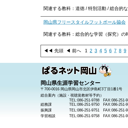
関連する教科：道徳 / 特別活動 / 総合的
岡山県フリースタイルフットボール協会
関連する教科：総合的な学習（探究）の時間
◀◀
先頭
◀
前へ
1
2
3
4
5
6
7
8
9
岡山県生涯学習センター
〒700-0016 岡山県岡山市北区伊島町3丁目1番1号
総合案内（施設・視聴覚教材等予約）
TEL:086-251-9788 FAX:086-251-9
総務課
TEL:086-251-9750 FAX:086-251-9
振興課
TEL:086-251-9751 FAX:086-251-9
学習相談
TEL:086-251-9758 FAX:086-251-9