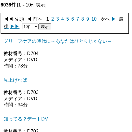
6036件
[1～10件表示]
◀◀
先頭
◀
前へ
1
2
3
4
5
6
7
8
9
10
次へ
▶
最
後
▶▶
表示
グリーフケアの時代に～あなたはひとりじゃない～
教材番号：D704
メディア：DVD
時間：78分
見上げれば
教材番号：D703
メディア：DVD
時間：34分
知ってる？デートDV
教材番号：D702