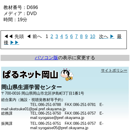
教材番号：D696
メディア：DVD
時間：19分
◀◀
先頭
◀
前へ
1
2
3
4
5
6
7
8
9
10
次へ
▶
最
後
▶▶
パソコン版
の表示に変更する
サイトポリシー
岡山県生涯学習センター
〒700-0016 岡山県岡山市北区伊島町3丁目1番1号
総合案内（施設・視聴覚教材等予約）
TEL:086-251-9788 FAX:086-251-9781 E-
mail:uketsuke01@pal.pref.okayama.jp
総務課
TEL:086-251-9750 FAX:086-251-9757 E-
mail:syogaise@pref.okayama.jp
振興課
TEL:086-251-9751 FAX:086-251-9757 E-
mail:syogaise05@pref.okayama.jp