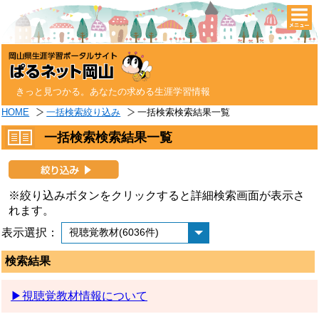
togg
navi
きっと見つかる。あなたの求める生涯学習情報
HOME
一括検索絞り込み
一括検索検索結果一覧
一括検索検索結果一覧
※絞り込みボタンをクリックすると詳細検索画面が表示さ
れます。
表示選択：
検索結果
▶視聴覚教材情報について