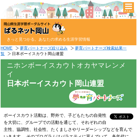
togg
navi
きっと見つかる。あなたの求める生涯学習情報
HOME
夢育パートナーズ絞り込み
夢育パートナーズ検索結果一
覧
日本ボーイスカウト岡山連盟
ニホンボーイスカウトオカヤマレンメ
イ
日本ボーイスカウト岡山連盟
ボーイスカウト活動は、野外で、子どもたちの自発性
を大切に、グループでの活動を通じて、それぞれの自
主性、協調性、社会性、たくましさやリーダーシップなどを育んで
いきます。 そのプログラムはバラエティに富んでいて、各年代に