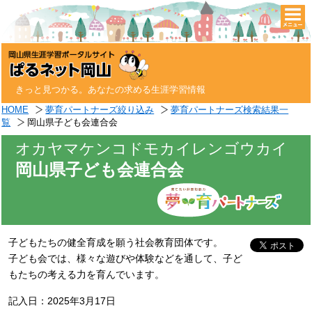
togg
navi
きっと見つかる。あなたの求める生涯学習情報
HOME
夢育パートナーズ絞り込み
夢育パートナーズ検索結果一
覧
岡山県子ども会連合会
オカヤマケンコドモカイレンゴウカイ
岡山県子ども会連合会
子どもたちの健全育成を願う社会教育団体です。
子ども会では、様々な遊びや体験などを通して、子ど
もたちの考える力を育んでいます。
記入日：2025年3月17日