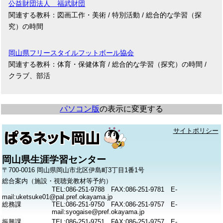
公益財団法人 福武財団
関連する教科：図画工作・美術 / 特別活動 / 総合的な学習（探
究）の時間
岡山県フリースタイルフットボール協会
関連する教科：体育・保健体育 / 総合的な学習（探究）の時間 /
クラブ、部活
パソコン版
の表示に変更する
サイトポリシー
岡山県生涯学習センター
〒700-0016 岡山県岡山市北区伊島町3丁目1番1号
総合案内（施設・視聴覚教材等予約）
TEL:086-251-9788 FAX:086-251-9781 E-
mail:uketsuke01@pal.pref.okayama.jp
総務課
TEL:086-251-9750 FAX:086-251-9757 E-
mail:syogaise@pref.okayama.jp
振興課
TEL:086-251-9751 FAX:086-251-9757 E-