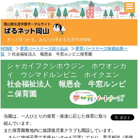
togg
navi
きっと見つかる。あなたの求める生涯学習情報
HOME
夢育パートナーズ絞り込み
夢育パートナーズ検索結果一
覧
社会福祉法人 報恩会 牛窓ルンビニ保育園
シャカイフクシホウジン ホウオンカ
イ ウシマドルンビニ ホイクエン
社会福祉法人 報恩会 牛窓ルンビ
ニ保育園
当園は、一人ひとりの発育・発達に応じた保育に取り
組んでいます。
また保育園敷地内に放課後児童クラブも開設しています。
さらに地域子育て支援センターも設置しており、育児相談（面接