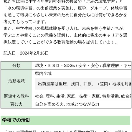
私たちは主に小学４年生の社会科の授業で「ごみの環境学習」と
「水の環境学習」の出前授業を実施し、座学、グループ、体験学習
を通して環境にやさしい未来のために自分たちには何ができるかを
考えてもらっています。
また、中学生向けの職場体験を受け入れ、未来を担う生徒たちが、
学ぶことや働くことの意義を理解し、主体的に将来のキャリアを選
択決定していくことができる教育活動の場を提供しています。
記入日：2024年2月16日
分類
環境・ＥＳＤ・SDGs / 安全・安心 / 職業理解・キ
県内全域
活動地域
出前授業は里庄、浅口、井原、（笠岡）地域を対
関連する教科
社会, 理科, 生活, 家庭、技術・家庭, 特別活動, 
育む力
自分を高める力, 地域とつながる力
学校での活動