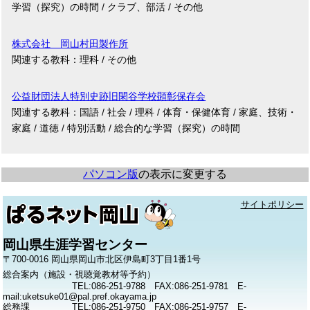
学習（探究）の時間 / クラブ、部活 / その他
株式会社 岡山村田製作所
関連する教科：理科 / その他
公益財団法人特別史跡旧閑谷学校顕彰保存会
関連する教科：国語 / 社会 / 理科 / 体育・保健体育 / 家庭、技術・
家庭 / 道徳 / 特別活動 / 総合的な学習（探究）の時間
パソコン版
の表示に変更する
サイトポリシー
岡山県生涯学習センター
〒700-0016 岡山県岡山市北区伊島町3丁目1番1号
総合案内（施設・視聴覚教材等予約）
TEL:086-251-9788 FAX:086-251-9781 E-
mail:uketsuke01@pal.pref.okayama.jp
総務課
TEL:086-251-9750 FAX:086-251-9757 E-