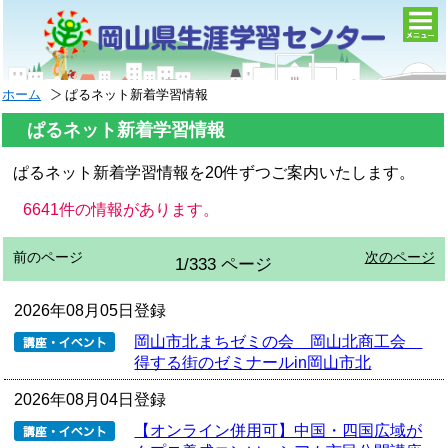
togg
navi
ホーム
ぱるネット新着学習情報
ぱるネット新着学習情報
ぱるネット新着学習情報を20件ずつご案内いたします。
6641件の情報があります。
前のページ
次のページ
1/333 ページ
2026年08月05日登録
岡山市北まちゼミの会 岡山北商工会
得する街のゼミナールin岡山市北
2026年08月04日登録
【オンライン併用可】中国・四国広域が