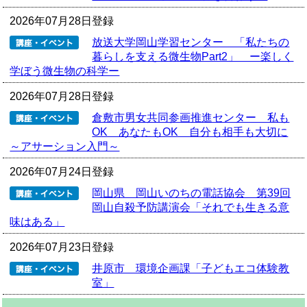
2026年07月28日登録
放送大学岡山学習センター 「私たちの
暮らしを支える微生物Part2」 ー楽しく
学ぼう微生物の科学ー
2026年07月28日登録
倉敷市男女共同参画推進センター 私も
OK あなたもOK 自分も相手も大切に
～アサーション入門～
2026年07月24日登録
岡山県 岡山いのちの電話協会 第39回
岡山自殺予防講演会「それでも生きる意
味はある」
2026年07月23日登録
井原市 環境企画課「子どもエコ体験教
室」