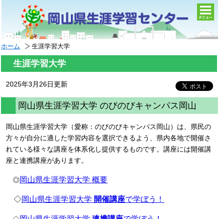
togg
navi
ホーム
生涯学習大学
生涯学習大学
2025年3月26日更新
岡山県生涯学習大学 のびのびキャンパス岡山
岡山県生涯学習大学（愛称：のびのびキャンパス岡山）は、県民の
方々が自分に適した学習内容を選択できるよう、県内各地で開催さ
れている様々な講座を体系化し提供するものです。講座には開催講
座と連携講座があります。
岡山県生涯学習大学 概要
◎
◇
岡山県生涯学習大学
開催講座
で学ぼう！
岡山県生涯学習大学
連携講座
で学ぼう！
◇