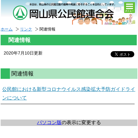
togg
navi
ホーム
リンク
関連情報
関連情報
2020年7月10日更新
関連情報
公民館における新型コロナウイルス感染拡大予防ガイドライ
ンについて
パソコン版
の表示に変更する