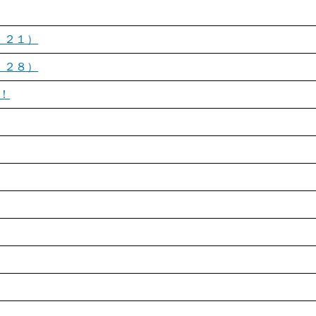
．２１）
．２８）
！