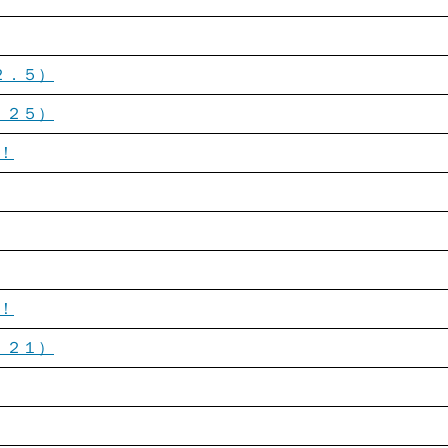
２．５）
．２５）
！
！
．２１）