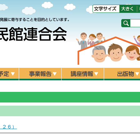
総会
催研修会
修会情報（県内）
修会情報（県外）
令和８年度
令和７年度
令和６年度
令和５年度
令和４年度
令和３年度
令和２年度
令和元年度
平成30年度
平成29年度
平成28年度
令和７年度
令和６年度
令和５年度
令和４年度
令和３年度
令和２年度
令和元年度
平成30年度
平成29年度
平成28年度
平成27年度
平成26年度
平成25年度
平成24年度
公民館職員が選ぶ！講座アワード
各館おすすめ講座
公民館訪問記
．２６）