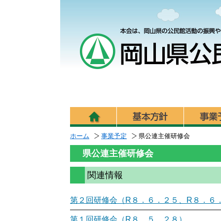
ホーム
事業予定
県公連主催研修会
理事会・
県公連主
その他研
その他研
県公連主催研修会
関連情報
第２回研修会（R８．６．２５、R８．６
第１回研修会（R８．５．２８）