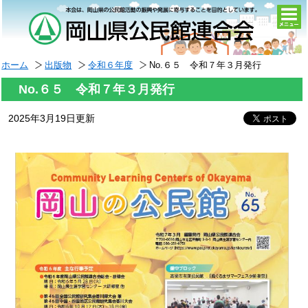
togg
navi
ホーム
出版物
令和６年度
No.６５ 令和７年３月発行
No.６５ 令和７年３月発行
2025年3月19日更新