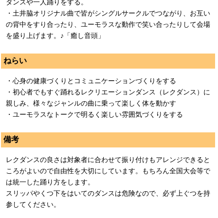
ダンスや一人踊りをする。
・土井脇オリジナル曲で皆がシングルサークルでつながり、お互い
の背中をすり合ったり、ユーモラスな動作で笑い合ったりして会場
を盛り上げます。♪「癒し音頭」
ねらい
・心身の健康づくりとコミュニケーションづくりをする
・初心者でもすぐ踊れるレクリエーションダンス（レクダンス）に
親しみ、様々なジャンルの曲に乗って楽しく体を動かす
・ユーモラスなトークで明るく楽しい雰囲気づくりをする
備考
レクダンスの良さは対象者に合わせて振り付けもアレンジできると
ころがよいので自由性を大切にしています。もちろん全国大会等で
は統一した踊り方をします。
スリッパやくつ下をはいてのダンスは危険なので、必ず上ぐつを持
参してください。