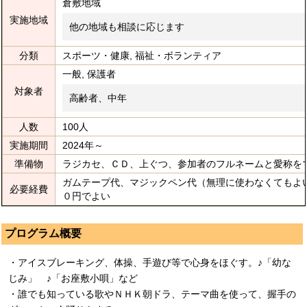
倉敷地域
実施地域
他の地域も相談に応じます
分類
スポーツ・健康, 福祉・ボランティア
一般, 保護者
対象者
高齢者、中年
人数
100人
実施期間
2024年～
準備物
ラジカセ、ＣＤ、上ぐつ、参加者のフルネームと愛称を
ガムテープ代、マジックペン代（無理に使わなくてもよ
必要経費
０円でよい
プログラム概要
・アイスブレーキング、体操、手遊び等で心身をほぐす。♪「幼な
じみ」 ♪「お座敷小唄」など
・誰でも知っている歌やＮＨＫ朝ドラ、テーマ曲を使って、握手の