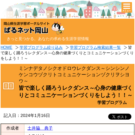
togg
navi
きっと見つかる。あなたの求める生涯学習情報
HOME
学習プログラム絞り込み
学習プログラム検索結果一覧
皆
で楽しく踊ろうレクダンス～心身の健康づくりとコミュニケーションづくり
をしよう！！～
ミンナデタノシクオドロウレクダンス～シンシンノ
ケンコウヅクリトコミュニケーションヅクリヲシヨ
ウ～
皆で楽しく踊ろうレクダンス～心身の健康づく
りとコミュニケーションづくりをしよう！！～
学習プログラム
記入日：2024年1月16日
作成者
土井脇 典子