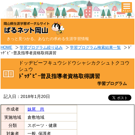
togg
navi
きっと見つかる。あなたの求める生涯学習情報
HOME
学習プログラム絞り込み
学習プログラム検索結果一覧
ﾄﾞ
ｯﾁﾞﾋﾞｰ普及指導者資格取得講習
ドッヂビーフキュウシドウシャシカクシュトクコウ
シュウ
ﾄﾞｯﾁﾞﾋﾞｰ普及指導者資格取得講習
学習プログラム
記入日：2018年1月20日
作成者
妹尾 尚
実施地域
倉敷地域
分類
スポーツ・健康
対象者
一般, 保護者