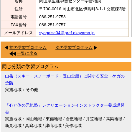
名称
岡山県生涯学習センター学習相談
住所
〒700-0016 岡山市北区伊島町3-1-1 交流棟2階
電話番号
086-251-9758
FAX番号
086-251-9757
メールアドレス
syogaise04@pref.okayama.jp
前の学習プログラム
次の学習プログラム
一覧に戻る
同じ分類の学習プログラム
山岳（スキー・スノーボード・登山全般）に関する安全・ケガの
予防
実施地域：その他
「心と体の元気塾」レクリエーションインストラクター養成講習
会
実施地域：岡山地域 / 東備地域 / 倉敷地域 / 井笠地域 / 高梁地域 /
新見地域 / 真庭地域 / 津山地域 / 美作地域