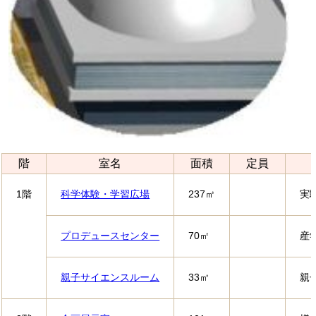
階
室名
面積
定員
1階
科学体験・学習広場
237㎡
実
プロデュースセンター
70㎡
産
親子サイエンスルーム
33㎡
親