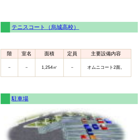
テニスコート（烏城高校）
階
室名
面積
定員
主要設備内容
－
－
1,254㎡
－
オムニコート2面。
駐車場