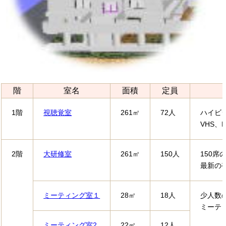
階
室名
面積
定員
1階
視聴覚室
261㎡
72人
ハイビ
VHS
2階
大研修室
261㎡
150人
150
最新の
ミーティング室１
28㎡
18人
少人数
ミーテ
ミーティング室2
22㎡
12人