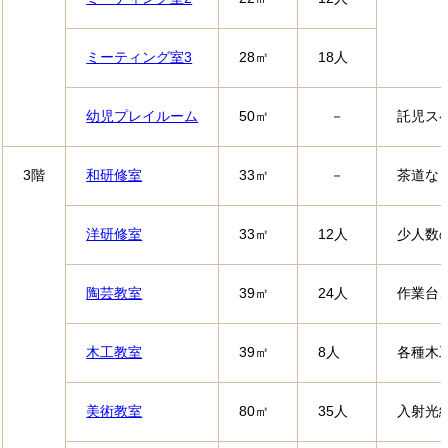
ミーティング室3
28㎡
18人
幼児プレイルーム
50㎡
－
託児ス
3階
和研修室
33㎡
－
茶道な
洋研修室
33㎡
12人
少人数
陶芸教室
39㎡
24人
作業台
木工教室
39㎡
8人
各種木
美術教室
80㎡
35人
入射光