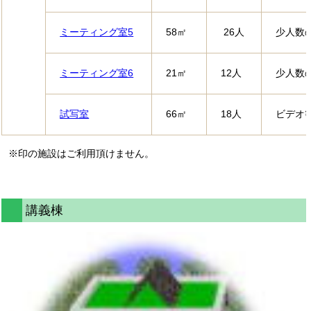
ミーティング室5
58㎡
26人
少人数
ミーティング室6
21㎡
12人
少人数
試写室
66㎡
18人
ビデオ
※印の施設はご利用頂けません。
講義棟