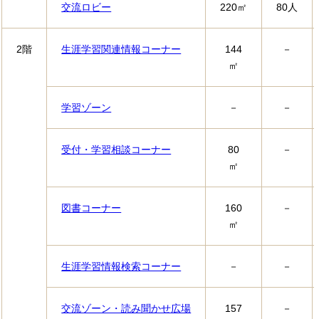
交流ロビー
220㎡
80人
2階
生涯学習関連情報コーナー
144
－
㎡
学習ゾーン
－
－
受付・学習相談コーナー
80
－
㎡
図書コーナー
160
－
㎡
生涯学習情報検索コーナー
－
－
交流ゾーン・読み聞かせ広場
157
－