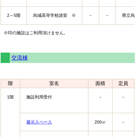
2～5階
烏城高等学校諸室 ※
－
－
県立烏
※印の施設はご利用頂けません。
交流棟
階
室名
面積
定員
1階
施設利用受付
－
－
展示スペース
200㎡
－