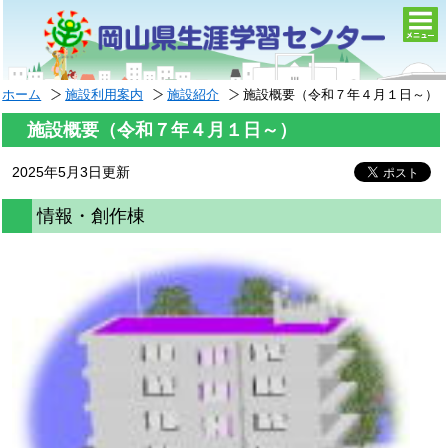
togg
navi
ホーム
施設利用案内
施設紹介
施設概要（令和７年４月１日～）
施設概要（令和７年４月１日～）
2025年5月3日更新
情報・創作棟