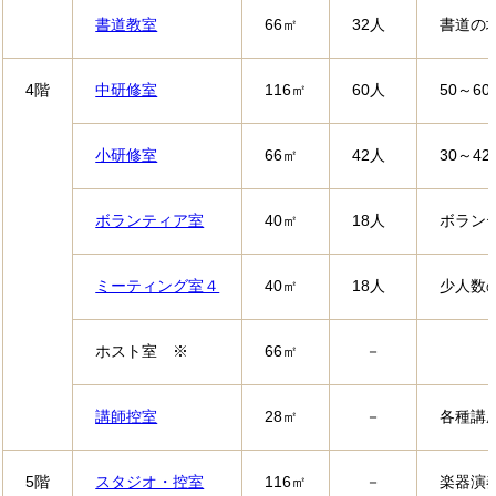
書道教室
66㎡
32人
書道の
4階
中研修室
116㎡
60人
50～
小研修室
66㎡
42人
30～
ボランティア室
40㎡
18人
ボラン
ミーティング室４
40㎡
18人
少人数
ホスト室 ※
66㎡
－
講師控室
28㎡
－
各種講
5階
スタジオ・控室
116㎡
－
楽器演