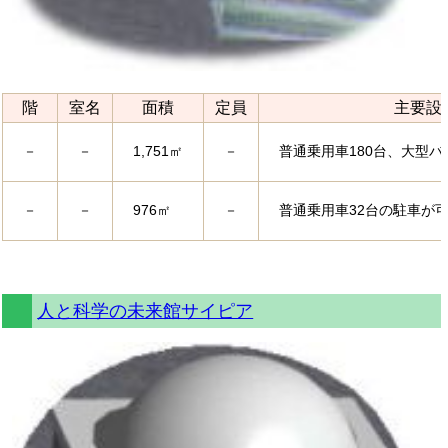
階
室名
面積
定員
主要設
－
－
1,751㎡
－
普通乗用車180台、大型
－
－
976㎡
－
普通乗用車32台の駐車が
人と科学の未来館サイピア