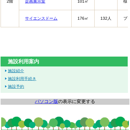
2階
企画展示室
101㎡
様
サイエンスドーム
176㎡
132人
プ
施設利用案内
施設紹介
施設利用手続き
施設予約
パソコン版
の表示に変更する