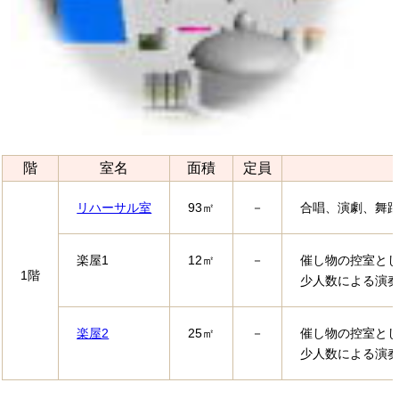
階
室名
面積
定員
リハーサル室
93㎡
－
合唱、演劇、舞
楽屋1
12㎡
－
催し物の控室と
1階
少人数による演
楽屋2
25㎡
－
催し物の控室と
少人数による演