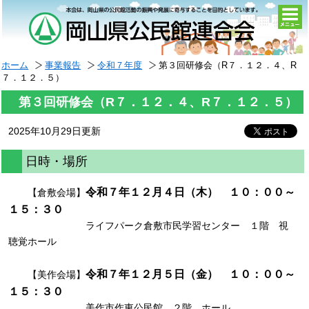
togg
navi
ホーム
事業報告
令和７年度
第３回研修会（R７．１２．４、R
７．１２．５）
第３回研修会（R７．１２．４、R７．１２．５）
2025年10月29日更新
日時・場所
令和７年１２月４日（木） １０：００～
【倉敷会場】
１５：３０
ライフパーク倉敷市民学習センター １階 視
聴覚ホール
令和７年１２月５日（金） １０：００～
【美作会場】
１５：３０
美作市作東公民館 ２階 ホール