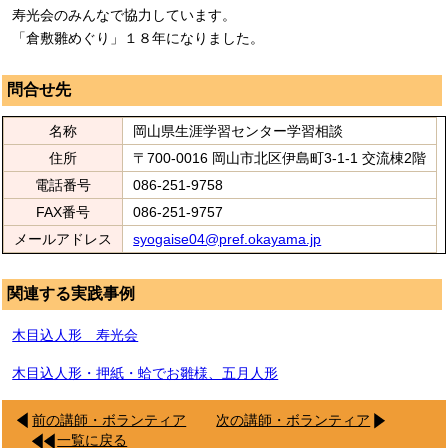
寿光会のみんなで協力しています。
「倉敷雛めぐり」１８年になりました。
問合せ先
名称
岡山県生涯学習センター学習相談
住所
〒700-0016 岡山市北区伊島町3-1-1 交流棟2階
電話番号
086-251-9758
FAX番号
086-251-9757
メールアドレス
syogaise04@pref.okayama.jp
関連する実践事例
木目込人形 寿光会
木目込人形・押紙・蛤でお雛様、五月人形
前の講師・ボランティア
次の講師・ボランティア
一覧に戻る