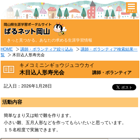
togg
navi
きっと見つかる。あなたの求める生涯学習情報
HOME
講師・ボランティア絞り込み
講師・ボランティア検索結果一
覧
木目込人形寿光会
キメコミニンギョウジュコウカイ
木目込人形寿光会
講師・ボランティア
記入日：2026年1月28日
活動内容
簡単なまり又は蛤で雛を作ります。
小さい雛、五月人形などを作ってもらいたいと思っています。
１５名程度で実施できます。