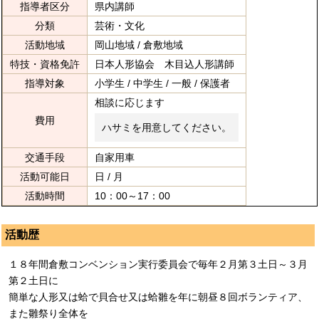
指導者区分
県内講師
分類
芸術・文化
活動地域
岡山地域 / 倉敷地域
特技・資格免許
日本人形協会 木目込人形講師
指導対象
小学生 / 中学生 / 一般 / 保護者
相談に応じます
費用
ハサミを用意してください。
交通手段
自家用車
活動可能日
日 / 月
活動時間
10：00～17：00
活動歴
１８年間倉敷コンベンション実行委員会で毎年２月第３土日～３月
第２土日に
簡単な人形又は蛤で貝合せ又は蛤雛を年に朝昼８回ボランティア、
また雛祭り全体を