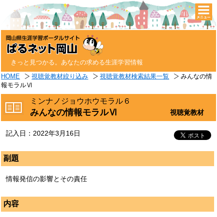
togg
navi
きっと見つかる。あなたの求める生涯学習情報
HOME
視聴覚教材絞り込み
視聴覚教材検索結果一覧
みんなの情
報モラルⅥ
ミンナノジョウホウモラル６
みんなの情報モラルⅥ
視聴覚教材
記入日：2022年3月16日
副題
情報発信の影響とその責任
内容