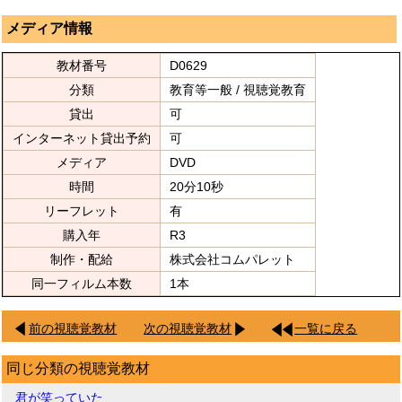
メディア情報
教材番号
D0629
分類
教育等一般 / 視聴覚教育
貸出
可
インターネット貸出予約
可
メディア
DVD
時間
20分10秒
リーフレット
有
購入年
R3
制作・配給
株式会社コムパレット
同一フィルム本数
1本
前の視聴覚教材
次の視聴覚教材
一覧に戻る
同じ分類の視聴覚教材
君が笑っていた