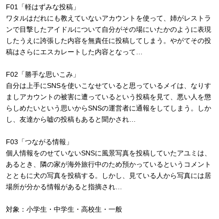
F01「軽はずみな投稿」
ワタルはだれにも教えていないアカウントを使って、姉がレストラ
ンで目撃したアイドルについて自分がその場にいたかのように表現
したうえに誇張した内容を無責任に投稿してしまう。やがてその投
稿はさらにエスカレートした内容となって…
F02「勝手な思いこみ」
自分は上手にSNSを使いこなせていると思っているメイは、なりす
ましアカウントの被害に遭っているという投稿を見て、悪い人を懲
らしめたいという思いからSNSの運営者に通報をしてしまう。しか
し、友達から嘘の投稿もあると聞かされ…
F03「つながる情報」
個人情報をのせていないSNSに風景写真を投稿していたアユミは、
あるとき、隣の家が海外旅行中のため預かっているというコメント
とともに犬の写真を投稿する。しかし、見ている人から写真には居
場所が分かる情報があると指摘され…
対象：小学生・中学生・高校生・一般