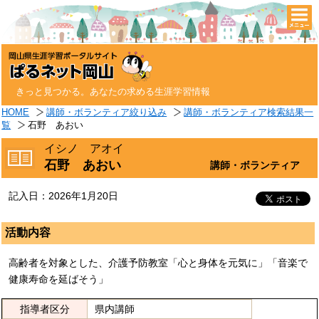
togg
navi
きっと見つかる。あなたの求める生涯学習情報
HOME
講師・ボランティア絞り込み
講師・ボランティア検索結果一
覧
石野 あおい
イシノ アオイ
石野 あおい
講師・ボランティア
記入日：2026年1月20日
活動内容
高齢者を対象とした、介護予防教室「心と身体を元気に」「音楽で
健康寿命を延ばそう」
指導者区分
県内講師