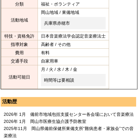
分類
福祉・ボランティア
岡山地域 / 東備地域
活動地域
兵庫県赤穂市
特技・資格免許
日本音楽療法学会認定音楽療法士
指導対象
高齢者 / その他
費用
有料
交通手段
自家用車
月 / 火 / 水 / 木 / 金
活動可能日
時間等は要相談
活動歴
2026年 1月 備前市地域包括支援センター各会場において音楽療法
2026年 1月 岡山市医療生協介護予防教室
2025年11月 岡山県備前保健所東備支所“難病患者・家族会”での音
楽療法