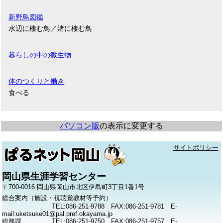
新野鳥図鑑
水辺に棲む鳥／渚に棲む鳥
暮らしの中の微生物
体のつくりと働き
食べる
パソコン版
の表示に変更する
サイトポリシー
岡山県生涯学習センター
〒700-0016 岡山県岡山市北区伊島町3丁目1番1号
総合案内（施設・視聴覚教材等予約）
TEL:086-251-9788 FAX:086-251-9781 E-
mail:uketsuke01@pal.pref.okayama.jp
総務課
TEL:086-251-9750 FAX:086-251-9757 E-