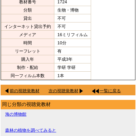
教材番号
1724
分類
生物・博物
貸出
不可
インターネット貸出予約
不可
メディア
16ミリフィルム
時間
10分
リーフレット
有
購入年
平成3年
制作・配給
学研 学研
同一フィルム本数
1本
前の視聴覚教材
次の視聴覚教材
一覧に戻る
同じ分類の視聴覚教材
海の博物館
森林の植物を調べてみると