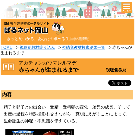
togg
navi
きっと見つかる。あなたの求める生涯学習情報
HOME
視聴覚教材絞り込み
視聴覚教材検索結果一覧
赤ちゃんが
生まれるまで
アカチャンガウマレルマデ
赤ちゃんが生まれるまで
視聴覚教材
内容
精子と卵子との出会い・受精・受精卵の変化・胎児の成長、そして
出産の過程を特殊撮影も交えながら、克明にえがくことによって、
生命誕生の神秘・不思議を伝えている。