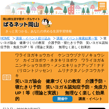
togg
navi
きっと見つかる。あなたの求める生涯学習情報
HOME
講座・イベント絞り込み
講座・イベント検索結果一覧
笑
いヨガ協会 健康づくりの教室 介護予防・寝たきり予防 笑いヨガ＆認知
症予防・免疫力UP！等（理論と実践） 無理なく楽しく効果的
ワライヨガキョウカイ ケンコウヅクリノキョウシ
ツ カイゴヨボウ・ネタキリヨボウ ワライヨガ＆
ニンチショウヨボウ・メンエキリョクアップ！ナド
（リロントジッセン） ムリナクタノシクコウカテ
キ
笑いヨガ協会 健康づくりの教室 介護予防・
寝たきり予防 笑いヨガ＆認知症予防・免疫力
UP！等（理論と実践） 無理なく楽しく効果
的
開催中
講座・イベント