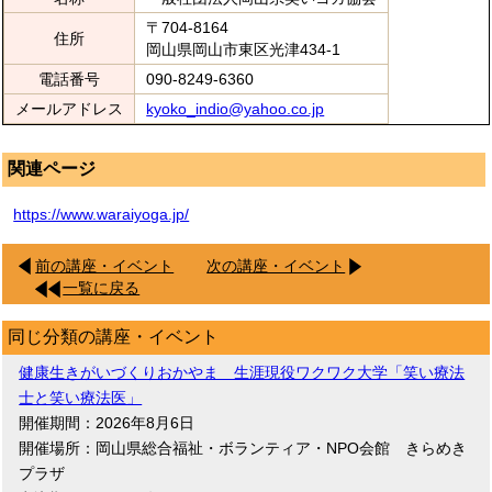
〒704-8164
住所
岡山県岡山市東区光津434-1
電話番号
090-8249-6360
メールアドレス
kyoko_indio@yahoo.co.jp
関連ページ
https://www.waraiyoga.jp/
前の講座・イベント
次の講座・イベント
一覧に戻る
同じ分類の講座・イベント
健康生きがいづくりおかやま 生涯現役ワクワク大学「笑い療法
士と笑い療法医」
開催期間：2026年8月6日
開催場所：岡山県総合福祉・ボランティア・NPO会館 きらめき
プラザ