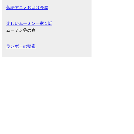
落語アニメおばけ長屋
楽しいムーミン一家１話
ムーミン谷の春
ランボーの秘密