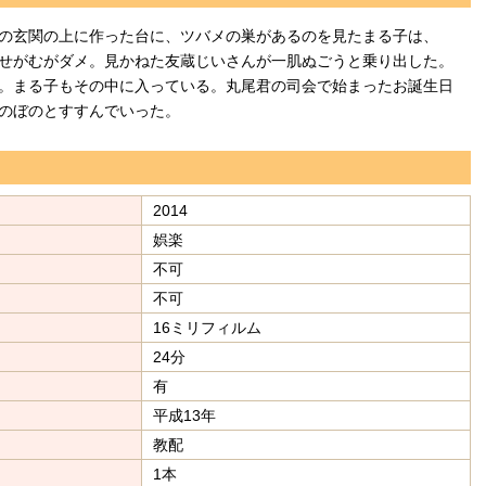
の玄関の上に作った台に、ツバメの巣があるのを見たまる子は、
せがむがダメ。見かねた友蔵じいさんが一肌ぬごうと乗り出した。
。まる子もその中に入っている。丸尾君の司会で始まったお誕生日
ほのぼのとすすんでいった。
2014
娯楽
不可
不可
16ミリフィルム
24分
有
平成13年
教配
1本